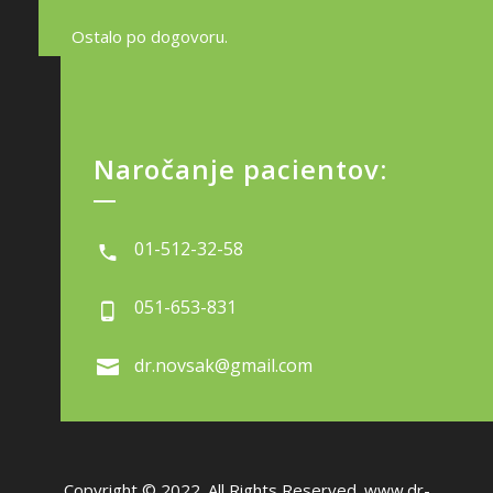
Ostalo po dogovoru.
Naročanje pacientov:
01-512-32-58
051-653-831
dr.novsak@gmail.com
Copyright © 2022. All Rights Reserved.
www.dr-